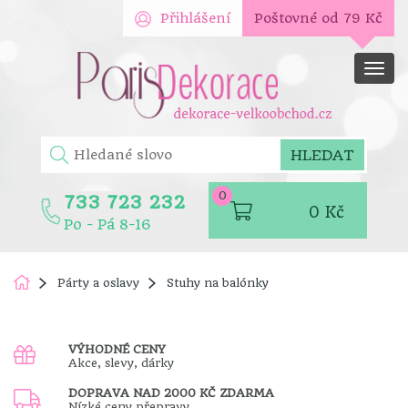
Přihlášení
Poštovné od 79 Kč
Men
HLEDAT
0
733 723 232
0
Kč
Po - Pá 8-16
Párty a oslavy
Stuhy na balónky
VÝHODNÉ CENY
Akce, slevy, dárky
DOPRAVA NAD 2000 KČ ZDARMA
Nízké ceny přepravy