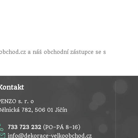
obchod.cz
a náš obchodní zástupce se s
Kontakt
PENZO s. r. o
Dělnická 782, 506 01 Jičín
733 723 232
(PO–PÁ 8–16)
info@dekorace-velkoobchod.cz