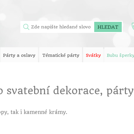
HLEDAT
Párty a oslavy
Tématické párty
Svátky
Bubu šperk
 svatební dekorace, párt
opy, tak i kamenné krámy.