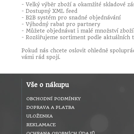
- Velký výběr zboží a okamžité skladové z
- Dostupný XML feed
- B2B systém pro snadné objednávání
- Výhodný rabat pro partnery
- Můžete objednávat i malé množství zboží
- Rozšiřujeme sortiment podle aktuálních
Pokud nás chcete oslovit ohledně spoluprá
vámi rád spojí.
Vše o nákupu
OBCHODNÍ PODMÍNKY
DOPRAVA A PLATBA
ULOŽENKA
REKLAMACE
OCHRANA OSOBNÍCH ÚDAJŮ