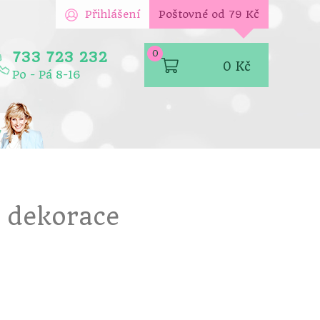
Přihlášení
Poštovné od 79 Kč
0
733 723 232
0
Kč
Po - Pá 8-16
y
y dekorace