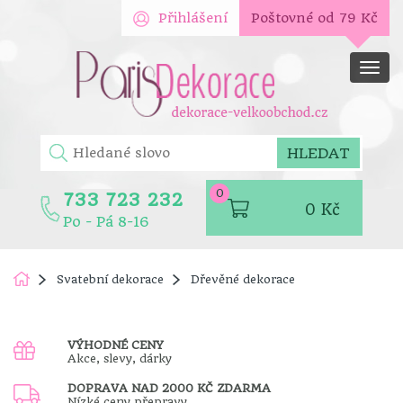
Přihlášení
Poštovné od 79 Kč
Men
HLEDAT
0
733 723 232
0
Kč
Po - Pá 8-16
Svatební dekorace
Dřevěné dekorace
VÝHODNÉ CENY
Akce, slevy, dárky
DOPRAVA NAD 2000 KČ ZDARMA
Nízké ceny přepravy