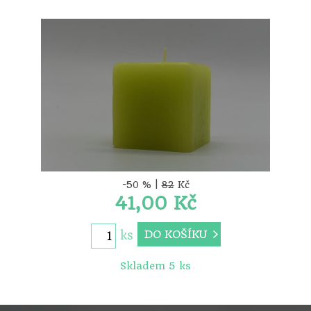
-50 % |
82
Kč
41,00 Kč
DO KOŠÍKU
ks
Skladem 5 ks