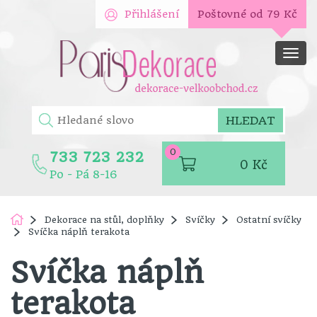
Přihlášení
Poštovné od 79 Kč
Men
HLEDAT
0
733 723 232
0
Kč
Po - Pá 8-16
Dekorace na stůl, doplňky
Svíčky
Ostatní svíčky
Svíčka náplň terakota
Svíčka náplň
terakota